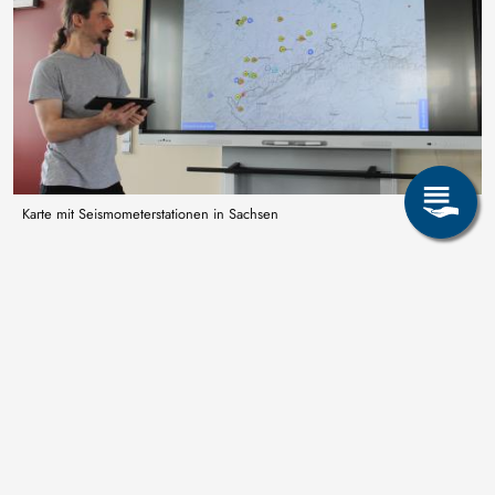
Karte mit Seismometerstationen in Sachsen
Lange Warteliste interessierter
Schulen
Nachdem Professor Buske im September 2023 alle Gymnasien
in Sachsen angeschrieben hatte, kamen in kürzester Zeit mehr
als 30 Interessensbekundungen, solche Raspberry-Shake-
Seismometer an der eigenen Schule zu installieren. Auch nach
Medienberichten erhalten die Forscher immer wieder
Anfragen. Inzwischen sind 20 Stationen in Schulen installiert,