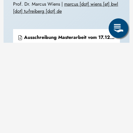
Prof. Dr. Marcus Wiens |
marcus
[dot]
wiens
[at]
bwl
[dot]
tu-freiberg
[dot]
de
Ausschreibung Masterarbeit vom 17.12.2025: Risikomanagement
Seite teilen: