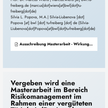
freiberg
.
de
(marcus[dot]wiens[at]bwl[dot]tu-
freiberg[dot]de)
Silvia L. Popova, M.A.|
Silvia-Liubenova
[dot]
Popova
[at]
bwl
[dot]
tu-freiberg
[dot]
de
(Silvia-
Liubenova[dot]Popova[at]bwl[dot]tu-freiberg[dot]de)
Ausschreibung Masterarbeit - Wirkungsmessung im Innovationstransfer - 2026-04-24
Vergeben wird eine
Masterarbeit im Bereich
Risikomanagement im
Rahmen einer vergüteten