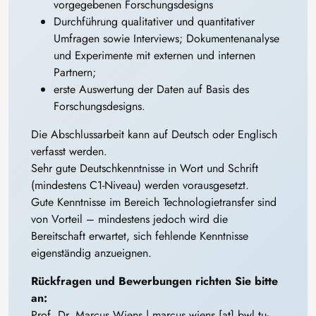
vorgegebenen Forschungsdesigns
Durchführung qualitativer und quantitativer
Umfragen sowie Interviews; Dokumentenanalyse
und Experimente mit externen und internen
Partnern;
erste Auswertung der Daten auf Basis des
Forschungsdesigns.
Die Abschlussarbeit kann auf Deutsch oder Englisch
verfasst werden.
Sehr gute Deutschkenntnisse in Wort und Schrift
(mindestens C1-Niveau) werden vorausgesetzt.
Gute Kenntnisse im Bereich Technologietransfer sind
von Vorteil – mindestens jedoch wird die
Bereitschaft erwartet, sich fehlende Kenntnisse
eigenständig anzueignen.
Rückfragen und Bewerbungen richten Sie bitte
an:
Prof. Dr. Marcus Wiens |
marcus
.
wiens
[at]
bwl
.
tu-