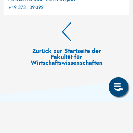
+49 3731 39-392
Zurück zur Startseite der
Fakultät für
Wirtschaftswissenschaften
Awareness Day setzt Cyber-
Sicherheit auf die
News
1. April 2025
Tagesordnung
Aktuelle Meldungen