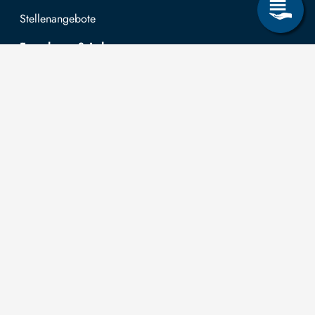
Stellenangebote
Forschung & Lehre
Studienangebot
OPAL
Hochschulportal
Selbstbedienungsservice Studierende
Selbstbedienungsservice Prüfer
Allgemeines
Leichte Sprache
Kommunikationsverzeichnis (intern)
Intranet