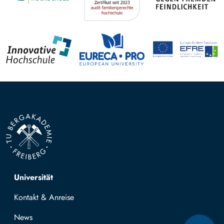
Top navigation
Universität
Kontakt & Anreise
News