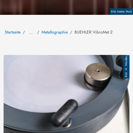
Copyright
Adobe Stock
Startseite
Metallographie
BUEHLER VibroMet 2
…
Bild
M. Wendler