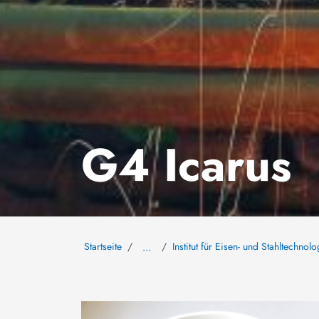
G4 Icarus
Startseite
Institut für Eisen- und Stahltechnolo
…
Bild