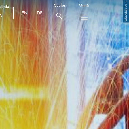
Adobe Stock
Suche
Menü
tlinks
Copyright
EN
DE