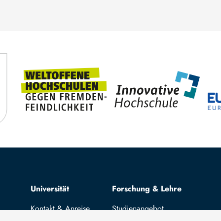
Top navigation
Universität
Forschung & Lehre
Kontakt & Anreise
Studienangebot