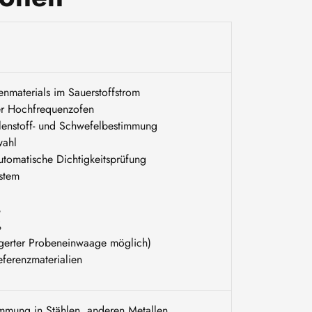
nmaterials im Sauerstoffstrom
ter Hochfrequenzofen
ohlenstoff- und Schwefelbestimmung
wahl
automatische Dichtigkeitsprüfung
ystem
%
%
ngerter Probeneinwaage möglich)
Referenzmaterialien
immung in Stählen, anderen Metallen,