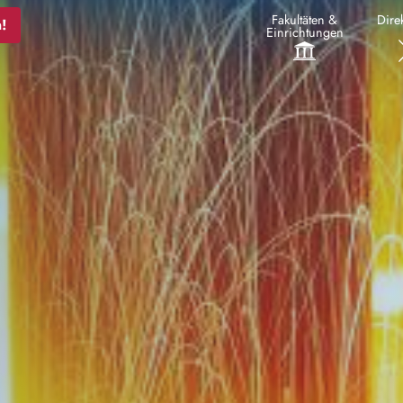
Fakultäten &
Direk
!
Einrichtungen