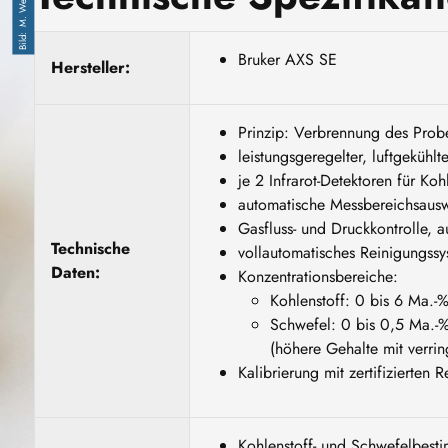
M. Wendler
Bruker AXS SE
Hersteller:
Prinzip: Verbrennung des Probe
leistungsgeregelter, luftgekühl
je 2 Infrarot-Detektoren für K
automatische Messbereichsaus
Gasfluss- und Druckkontrolle, 
Technische
vollautomatisches Reinigungss
Daten:
Konzentrationsbereiche:
Kohlenstoff: 0 bis 6 Ma.-
Schwefel: 0 bis 0,5 Ma.-
(höhere Gehalte mit verri
Kalibrierung mit zertifizierten 
Kohlenstoff- und Schwefelbest