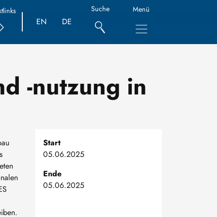
Suche
Menü
tlinks
EN
DE
d -nutzung in
bau
Start
s
05.06.2025
eten
Ende
onalen
05.06.2025
ES
eiben.