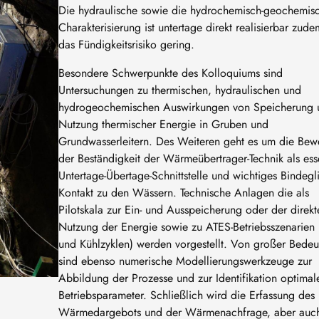
Die hydraulische sowie die hydrochemisch-geochemis
Charakterisierung ist untertage direkt realisierbar zudem
das Fündigkeitsrisiko gering.
Besondere Schwerpunkte des Kolloquiums sind
Untersuchungen zu thermischen, hydraulischen und
hydrogeochemischen Auswirkungen von Speicherung 
Nutzung thermischer Energie in Gruben und
Grundwasserleitern. Des Weiteren geht es um die Bew
der Beständigkeit der Wärmeübertrager-Technik als ess
Untertage-Übertage-Schnittstelle und wichtiges Bindegl
Kontakt zu den Wässern. Technische Anlagen die als
Pilotskala zur Ein- und Ausspeicherung oder der direkt
Nutzung der Energie sowie zu ATES-Betriebsszenarien 
und Kühlzyklen) werden vorgestellt. Von großer Bede
sind ebenso numerische Modellierungswerkzeuge zur
Abbildung der Prozesse und zur Identifikation optimal
Betriebsparameter. Schließlich wird die Erfassung des
Wärmedargebots und der Wärmenachfrage, aber auch