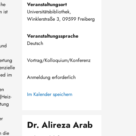
che
Veranstaltungsort
 ist
Universitätsbibliothek,
Winklerstraße 3, 09599 Freiberg
Veranstaltungssprache
Deutsch
und
ertung
Vortrag/Kolloquium/Konferenz
enzielle
ied im
Anmeldung erforderlich
en
Im Kalender speichern
(Heiz-
utung
er
Dr. Alireza Arab
 die