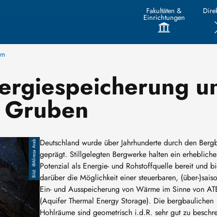
Fakultäten &
Direk
Einrichtungen
um
ergiespeicherung un
d Gruben
Deutschland wurde über Jahrhunderte durch den Berg
@Alireza Arab
geprägt. Stillgelegten Bergwerke halten ein erhebliche
Potenzial als Energie- und Rohstoffquelle bereit und bi
darüber die Möglichkeit einer steuerbaren, (über-)sais
Ein- und Ausspeicherung von Wärme im Sinne von AT
(Aquifer Thermal Energy Storage). Die bergbaulichen
Hohlräume sind geometrisch i.d.R. sehr gut zu beschr