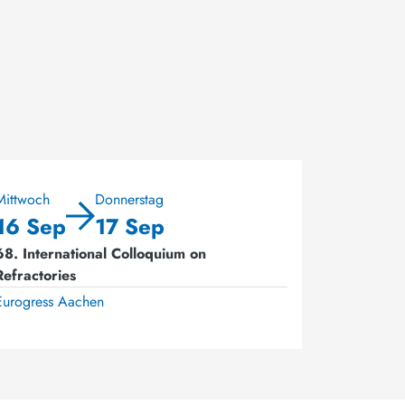
Mittwoch
Donnerstag
16 Sep
17 Sep
68. International Colloquium on
Refractories
Eurogress Aachen