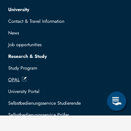
Top navigation
University
Contact & Travel Information
News
Job opportunities
Research & Study
Study Program
OPAL
University Portal
Selbstbedienungsservice Studierende
Selbstbedienungsservice Prüfer
General information