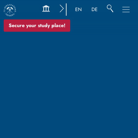
EN
DE
Secure your study place!