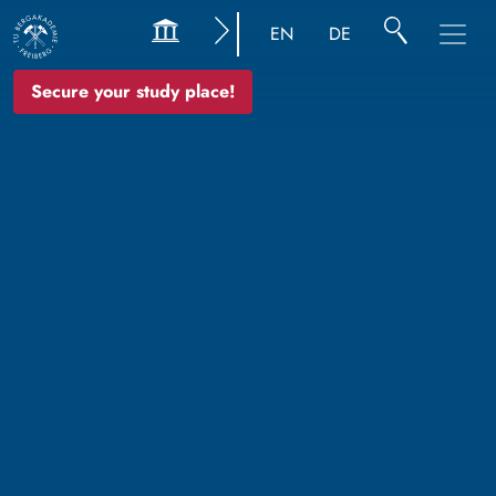
EN
DE
Secure your study place!