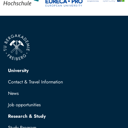
Top navigation
University
Contact & Travel Information
News
Job opportunities
Research & Study
Study Program