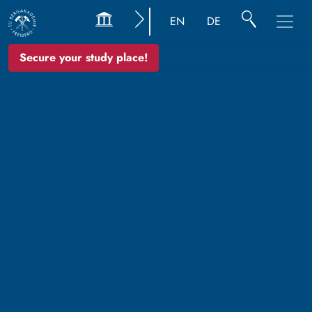
EN
DE
Secure your study place!