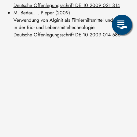
Deutsche Offenlegungsschrift DE 10 2009 021 314
M. Bertau, I. Pieper (2009)
Verwendung von Alginit als Filtrierhilfsmittel und Additiv
in der Bio- und Lebensmitteltechnologie.
Deutsche Offenlegungsschrift DE 10 2009 014 586
M. Bertau, I. Pieper (2009)
Extraktive Gewinnung organischer Substanzen nach
Ganzzell-Biotransformation.
Deutsche Offenlegungsschrift 10 2009 022 251
S. Stute, D. Schmidt, A. Müller, M. Bertau, U. Singliar, R.
Schulze, E. Kroke, H.J. Möller (2009)
Verfahren zur Gewinnung von reinem Silicium.
Deutsches Patent DE 10 2009 016 014
2007
M. Bertau, L. Brusch, G. Jörg (2007)
Computergestütztes Verfahren zur Vorhersage