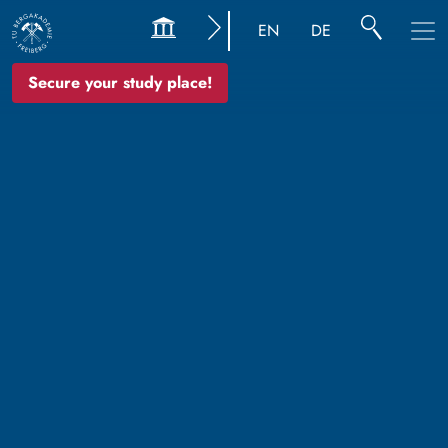
EN
DE
Secure your study place!