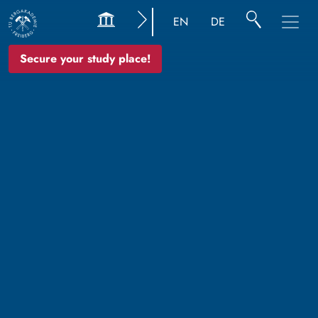
EN
DE
Secure your study place!