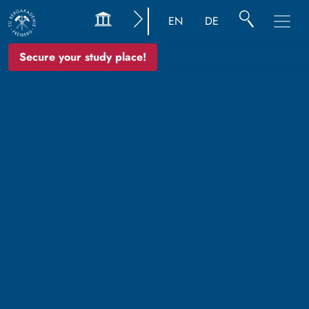
EN
DE
Secure your study place!