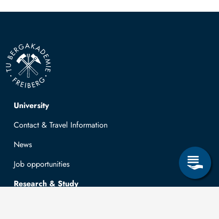
Top navigation
University
Contact & Travel Information
News
Job opportunities
Research & Study
Study Program