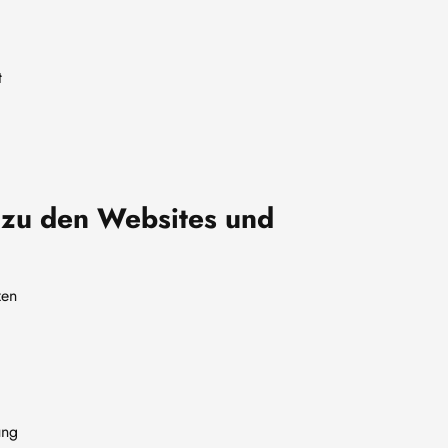
t
 zu den Websites und
zen
ung