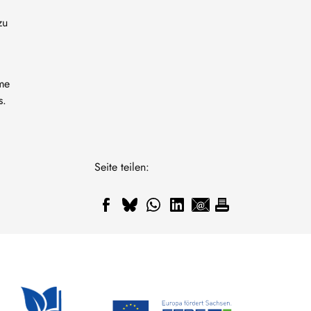
zu
hme
s.
Seite teilen: