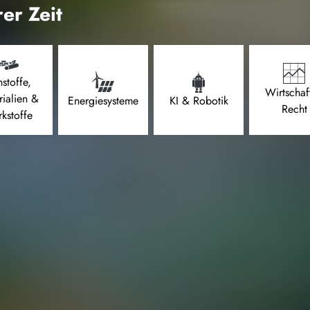
er Zeit
stoffe,
Wirtschaf
rialien &
Energiesysteme
KI & Robotik
Recht
kstoffe