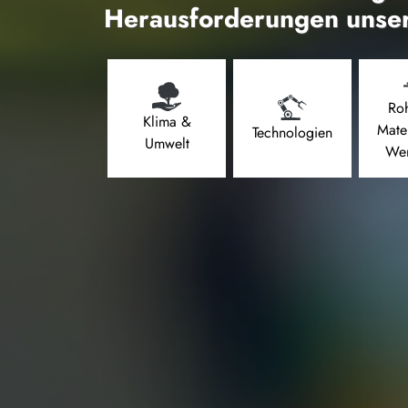
Herausforderungen unser
Roh
Klima &
Mate
Technologien
Umwelt
Wer