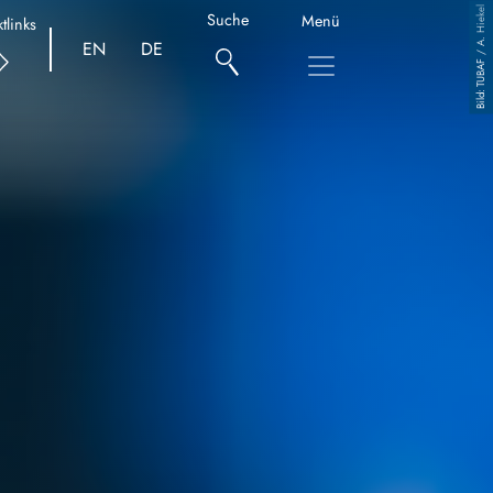
TUBAF / A. Hiekel
Suche
Menü
tlinks
EN
DE