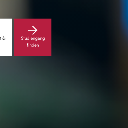
t &
Studiengang
finden