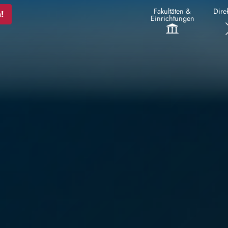
Fakultäten &
Direk
!
Einrichtungen