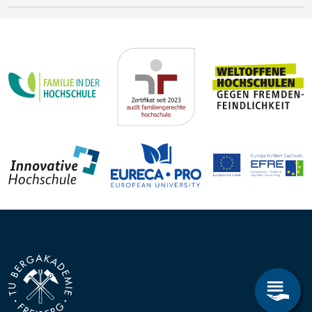
Wintersemester
Crispin-I. Mokry