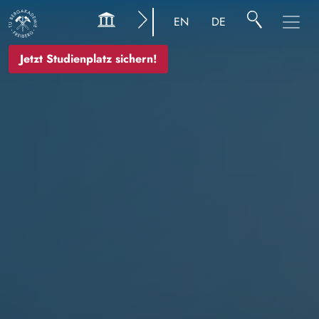
Bild
EN
DE
Jetzt Studienplatz sichern!