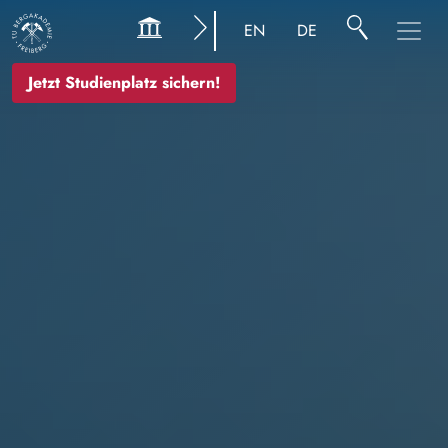
Image
EN
DE
Jetzt Studienplatz sichern!