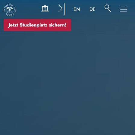
Image
EN
DE
Jetzt Studienplatz sichern!