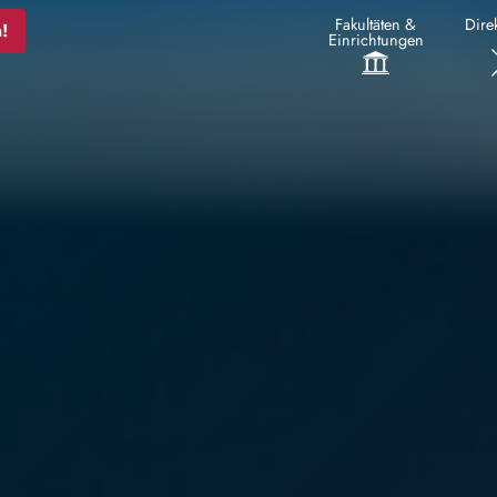
Fakultäten &
Direk
!
Einrichtungen