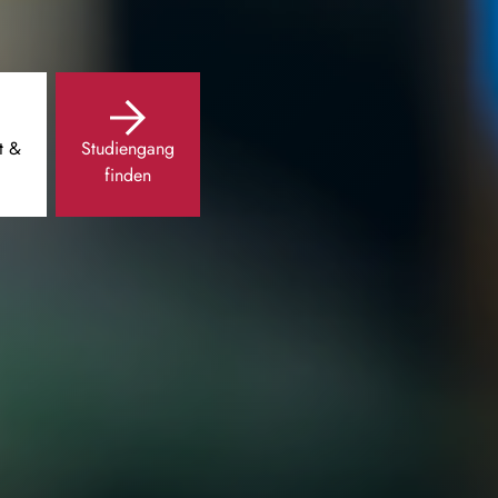
t &
Studiengang
finden