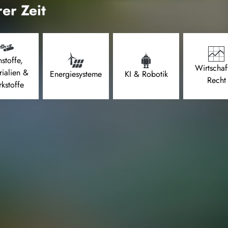
er Zeit
stoffe,
Wirtschaf
rialien &
Energiesysteme
KI & Robotik
Recht
kstoffe