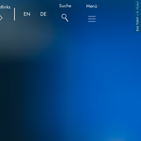
TUBAF / A. Hiekel
Suche
Menü
tlinks
EN
DE