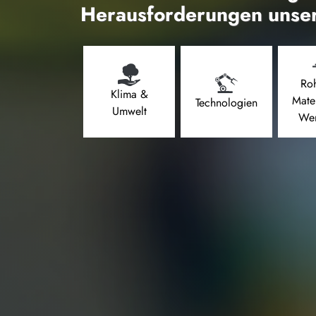
Herausforderungen unser
Roh
Klima &
Mate
Technologien
Umwelt
Wer