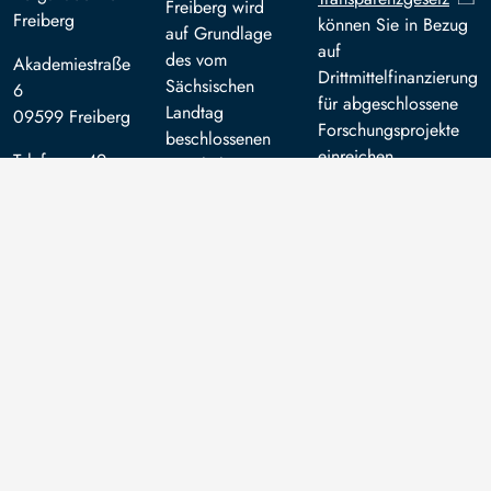
Freiberg wird
Freiberg
können Sie in Bezug
auf Grundlage
auf
des vom
Akademiestraße
Drittmittelfinanzierung
Sächsischen
6
für abgeschlossene
Landtag
09599 Freiberg
Forschungsprojekte
beschlossenen
einreichen.
Telefon: +49
Haushalts aus
3731 39 0
Steuermitteln
mitfinanziert.