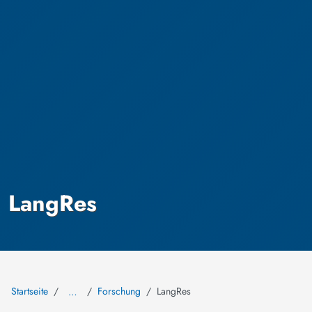
LangRes
Startseite
Forschung
LangRes
…