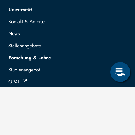
Top navigation
Universität
Kontakt & Anreise
News
Stellenangebote
Forschung & Lehre
Studienangebot
OPAL
Hochschulportal
Selbstbedienungsservice Studierende
Selbstbedienungsservice Prüfer
Allgemeines