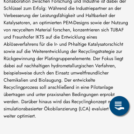
Kollaboration zwischen Forschung und Industrie ist dabei der
Schlüssel zum Erfolg: Während die Industriepartner an der
Verbesserung der Leistungsfähigkeit und Haltbarkeit der
Katalysatoren, an optimierten PEM-Designs sowie der Nutzung
von recyceltem Material forschen, konzentrieren sich TUBAF
und Fraunhofer IKTS auf die Entwicklung eines
Ablöseverfahrens für die Ir- und Pt-haltige Katalysatorschicht
sowie auf die Weiterentwicklung der Recyclingstrategie zur
Rückgewinnung der Platingruppenelemente. Der Fokus liegt
dabei auf nachhaltigen hydrometallurgischen Verfahren,
beispielsweise durch den Einsatz umweltfreundlicher
Chemikalien und Biolaugung. Der entwickelte
Recyclingprozess soll anschließend in eine Pilotanlage
übertragen und unter praxisnahen Bedingungen erprobt
werden. Darüber hinaus wird das Recyclingkonzept mittels
simulationsbasierter Ökobilanzierung (LCA) evaluiert und
weiter optimiert.
Die AG Mikrobiologie und Biohydrometallurgie untersucht im