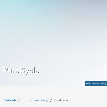
PureCycle
Copyright
Crispin-I. Mokry
Startseite
Forschung
PureCycle
…