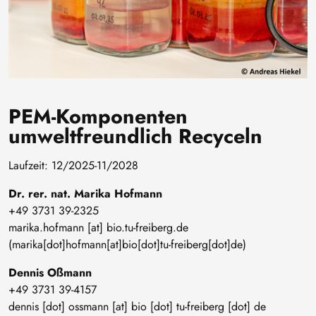
PEM-Komponenten
umweltfreundlich Recyceln
Laufzeit: 12/2025-11/2028
Dr. rer. nat. Marika Hofmann
+49 3731 39-2325
marika
.
hofmann
[at]
bio
.
tu-freiberg
.
de
(marika[dot]hofmann[at]bio[dot]tu-freiberg[dot]de)
Dennis Oßmann
+49 3731 39-4157
dennis
[dot]
ossmann
[at]
bio
[dot]
tu-freiberg
[dot]
de