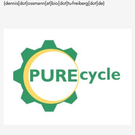
(dennis[dot]ossmann[at]bio[dot]tu-freiberg[dot]de)
Bild