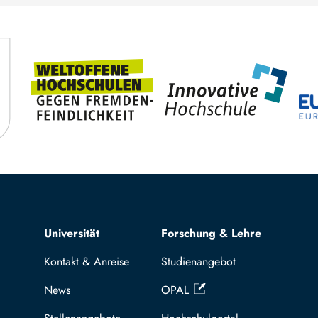
Top navigation
Universität
Forschung & Lehre
Kontakt & Anreise
Studienangebot
News
OPAL