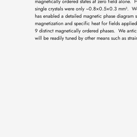
magnetically ordered states at zero field alone.
single crystals were only ~0.8×0.5×0.3 mm³. We 
has enabled a detailed magnetic phase diagram s
magnetization and specific heat for fields applied
9 distinct magnetically ordered phases. We anticip
will be readily tuned by other means such as strai