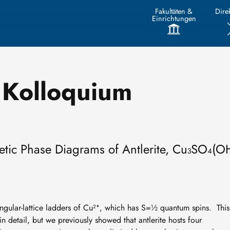
Fakultäten &
Direk
Einrichtungen
 Kolloquium
ic Phase Diagrams of Antlerite, Cu₃SO₄(O
riangular-lattice ladders of Cu²⁺, which has S=½ quantum spins. This
n detail, but we previously showed that antlerite hosts four