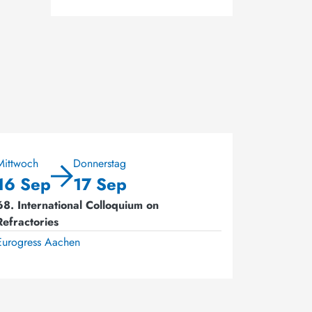
Mittwoch
Donnerstag
16 Sep
17 Sep
68. International Colloquium on
Refractories
Eurogress Aachen