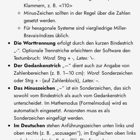
Klammern, z. B. <110>
Minus-Zeichen sollten in der Regel über die Zahlen
gesetzt werden.
Für hexagonale Systeme sind viergliedrige Miller-
Bravais-Indizes üblich.
Die Worttrennung
erfolgt durch den kurzen Bindestrich
„-“. Optionale Trennstriche erleichtern der Software den
Textumbruch:
Word:
Strg + -,
Latex:
\-.
Der Gedankenstrich
„–“ dient auch zur Angabe von
Zahlenbereichen (z. B. 1–10 cm):
Word:
Sonderzeichen
oder Strg + - (auf Zahlenblock),
Latex:
--.
Das Minuszeichen
„−“
ist ein Sonderzeichen, das sich
sowohl vom Bindestrich als auch vom Gedankenstrich
unterscheidet. Im Mathemodus (Formelmodus) wird es
automatisch eingesetzt. Ansonsten muss es als
Sonderzeichen eingefügt werden.
Im Deutschen
stehen Anführungszeichen unten links und
oben rechts (z. B. „sozusagen“), im Englischen oben links