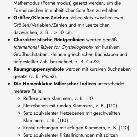
Mathemodus (Formelmodus) gesetzt werden, um die
Formelzeichen in einheitlicher Schriftart zu erhalten.
Größer/Kleiner-Zeichen
stehen stets zwischen zwei
Größen/Variablen/Zahlen und mit Leerzeichen
dazwischen, z. B.
r
> 10 cm.
Charakteristische Röntgenlinien
werden gemäß
International Tables for Crystallography
mit kursivem
Großbuchstaben, kleinem griechischen Buchstaben und
tiefgestellter Zahl bezeichnet, z. B. Cu-
Kα
.
1
Raumgruppensymbole
werden mit kursiven Buchstaben
gesetzt (z. B.
Pmm
2).
Die Nomenklatur Millerscher Indizes
unterscheidet
mehrere Fälle:
Reflexe ohne Klammern, z. B. 110
Netzebenen mit runden Klammern, z. B. (110)
Satz äquivalenter Netzebenen mit geschweiften
Klammern, z. B. {110}
Kristallrichtungen mit eckigen Klammern, z. B. [110]
Satz äquivalenter Kristallrichtungen mit spitzen