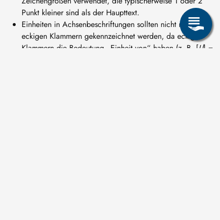
Zeichengrößen verwendet, die typischerweise 1 oder 2
Punkt kleiner sind als der Haupttext.
Einheiten in Achsenbeschriftungen sollten nicht mit
eckigen Klammern gekennzeichnet werden, da eckige
Klammern die Bedeutung „Einheit von“ haben (z. B. [
U
] =
V). Besser sind runde Klammern (z. B. Spannung
U
(V)),
die Nutzung des Schrägstriches (z. B. Spannung
U
/ V)
oder das Ausschreiben (z. B. Spannung
U
in V).
Mikroskopie-Bilder und Fotos mit schlecht einschätzbarer
Größe des dargestellten Objekts sollten eine Skala
aufweisen.
In Tabellen sind senkrechte Striche zu vermeiden, da die
Tabellenwerte selbst für eine visuelle Strukturierung
sorgen.
Jede Abbildung und jede Tabelle muss im Text referenziert
werden.
Denken Sie an Fehlerangaben und entsprechende
signifikante Stellen.