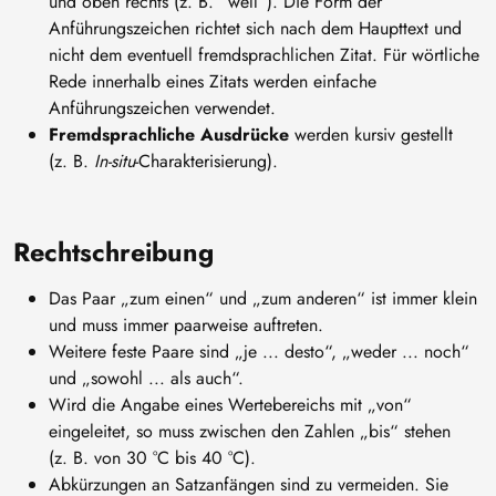
und oben rechts (z. B. “well”). Die Form der
Anführungszeichen richtet sich nach dem Haupttext und
nicht dem eventuell fremdsprachlichen Zitat. Für wörtliche
Rede innerhalb eines Zitats werden einfache
Anführungszeichen verwendet.
Fremdsprachliche Ausdrücke
werden kursiv gestellt
(z. B.
In-situ
-Charakterisierung).
Rechtschreibung
Das Paar „zum einen“ und „zum anderen“ ist immer klein
und muss immer paarweise auftreten.
Weitere feste Paare sind „je ... desto“, „weder ... noch“
und „sowohl ... als auch“.
Wird die Angabe eines Wertebereichs mit „von“
eingeleitet, so muss zwischen den Zahlen „bis“ stehen
(z. B. von 30 °C bis 40 °C).
Abkürzungen an Satzanfängen sind zu vermeiden. Sie