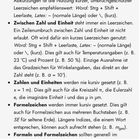
Abkürzungen ist die Nutzung kurzer, umbruchgeschützter
Leerzeichen empfehlenswert:
Word:
Strg + Shift +
Leerlaste,
Latex:
~ (normale Länge) oder \, (kurz).
Zwischen Zahl und Einheit
steht immer ein Leerzeichen.
Ein Zeilenumbruch zwischen Zahl und Einheit ist nicht
erlaubt. Oft wird dafür ein kurzes Leerzeichen genutzt:
Word:
Strg + Shift + Leerlaste,
Latex:
~ (normale Länge)
oder \, (kurz). Dies gilt auch für Temperaturangaben (z. B.
23 °C) und Prozent (z. B. 50 %). Einzige Ausnahme ist
das Gradzeichen für Winkelangaben, das direkt an der
Zahl steht (z. B.
α
= 10°).
Zahlen und Einheiten
werden nie kursiv gesetzt (z. B.
x
= 1 m). Dies gilt auch für die Kreiszahl π, die Eulerzahl
e, die imaginäre Einheit i und das µ in µm.
Formelzeichen
werden immer kursiv gesetzt. Dies gilt
auch für Formelzeichen aus mehreren Buchstaben (z. B.
SE
für seltene Erde). Längere Indizes, die einem Wort
entsprechen, können auch aufrecht stehen (z. B.
m
).
ges
Formeln und Formelzeichen
sollten generell im