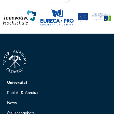
Top navigation
Universität
Kontakt & Anreise
News
Stellenangebote