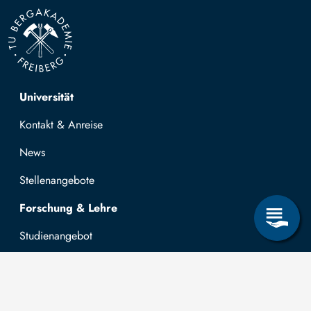
Top navigation
Universität
Kontakt & Anreise
News
Stellenangebote
Forschung & Lehre
Studienangebot
OPAL
Hochschulportal