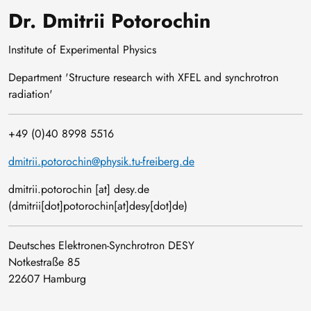
Dr. Dmitrii Potorochin
Institute of Experimental Physics
Department 'Structure research with XFEL and synchrotron
radiation'
+49 (0)40 8998 5516
dmitrii.potorochin@physik.tu-freiberg.de
dmitrii
.
potorochin
[at]
desy
.
de
(dmitrii[dot]potorochin[at]desy[dot]de)
Deutsches Elektronen-Synchrotron DESY
Notkestraße 85
22607 Hamburg