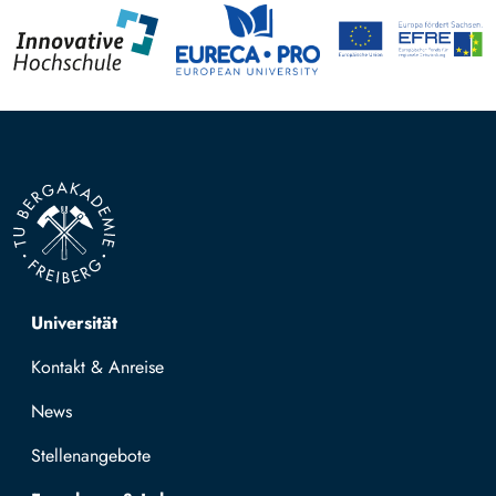
Top navigation
Universität
Kontakt & Anreise
News
Stellenangebote