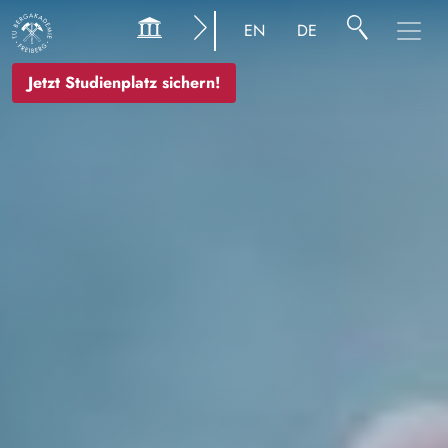
Bild
EN
DE
Jetzt Studienplatz sichern!