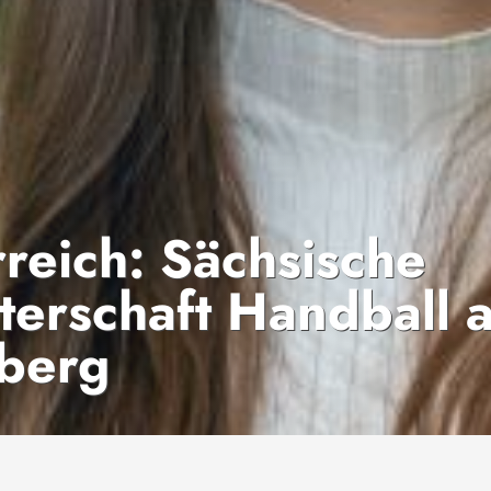
rreich: Sächsische
terschaft Handball 
iberg