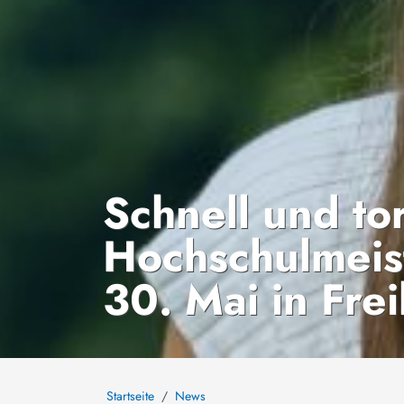
Schnell und to
Hochschulmeis
30. Mai in Fre
Startseite
News