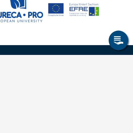
Allgemeines
Leichte Sprache
Kommunikationsverzeichnis (intern)
Intranet
ende
Mit TUBAF Login anmelden