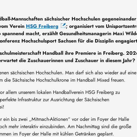
dball-Mannschaften sächsischer Hochschulen gegeneinander
 vom Verein
HSG Freiberg
; organisiert vom Unisportzent
 spannend macht, erzählt Gesundheitsmanagerin Maxi Wild
eskonferenz Hochschulsport Sachsen für die Disziplin engagiert
schulmeisterschaft Handball ihre Premiere in Freiberg. 20
 erwartet die Zuschauerinnen und Zuschauer in diesem Jahr?
enen sächsischen Hochschulen. Man darf sich also wieder auf eine
m die Sächsische Hochschulkrone im Handball Mixed freuen.
vor allem unserem lokalen Handballverein HSG Freiberg zu
perfekte Infrastruktur zur Ausrichtung der Sächsischen
ei!
r ein bis zwei „Mitmach-Aktionen“ vor oder im Foyer der Halle
och mehr interaktiv einzubinden. Am Nachmittag sind die große
mmen im Foyer der Halle mit kühlen Getränken geplant.