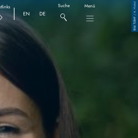
TUBAF / A. Hiekel
Suche
Menü
tlinks
EN
DE
Copyright