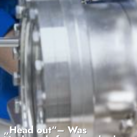
„Head out“– Was