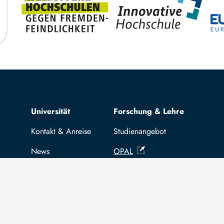
Top navigation
Universität
Forschung & Lehre
Kontakt & Anreise
Studienangebot
News
OPAL
Stellenangebote
Hochschulportal
Selbstbedienungsservice Studier
Selbstbedienungsservice Prüfer