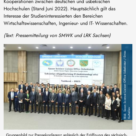
Kooperationen zwischen deutschen und usbekischen
Hochschulen (Stand Juni 2022). Hauptsächlich gilt das
Interesse der Studieninteressierten den Bereichen
Wirtschaftswissenschaften, Ingenieur- und IT- Wissenschaften.
(Text: Pressemitteilung von SMWK und LRK Sachsen)
Bild
S
a
o
n
S
c
i
e
n
c
e
L
i
a
i
s
o
n
O
f
f
i
c
e
U
z
b
e
k
i
st
a
n
/
E
r
n
e
s
K
u
rt
v
el
i
e
x
v
Gruppenbild zur Pressekonferenz anlässlich der Eröffnung des sächsisch-