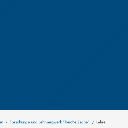
en
Forschungs- und Lehrbergwerk "Reiche Zeche"
Lehre