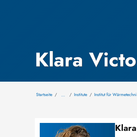
Klara Vict
Startseite
Institute
Institut für Wärmetech
…
Klara
Bild