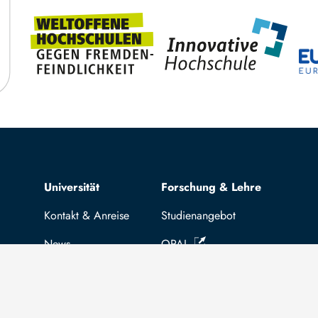
Top navigation
Universität
Forschung & Lehre
Kontakt & Anreise
Studienangebot
News
OPAL
Stellenangebote
Hochschulportal
Selbstbedienungsservice Studier