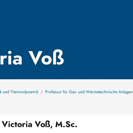
oria Voß
nik und Thermodynamik
Professur für Gas- und Wärmetechnische Anlagen
 Victoria Voß, M.Sc.