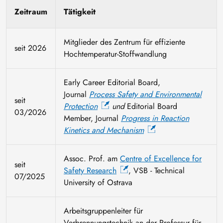
Zeitraum
Tätigkeit
Mitglieder des Zentrum für effiziente
seit 2026
Hochtemperatur-Stoffwandlung
Early Career Editorial Board,
Journal
Process Safety and Environmental
seit
Protection
und
Editorial Board
03/2026
Member, Journal
Progress in Reaction
Kinetics and Mechanism
Assoc. Prof. am
Centre of Excellence for
seit
Safety Research
, VSB - Technical
07/2025
University of Ostrava
Arbeitsgruppenleiter für
Verbrennungstechnik an der Professur für