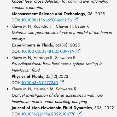
Robust laser cross detection for non-invasive volumetric
camera calibration
Measurement Science and Technology
, 36, 2025
DOI:
10.1088/1361-6501/adcb5b
Kluwe M N, Rockstroh T, Chaves H, Bauer K
Deterministic periodic structures in a model of the human
airways
Experiments in Fluids
, 66(39), 2025
DOI:
10.1007/s00348-025-03971-9
Kluwe M N, Hardege R, Schwarze R
Four-dimensional flow field near a sphere settling in
Newtonian fluid
Physics of Fluids
, 35(12),2023
DOI:
10.1063/5.0177240
Kluwe M N, Haustein M, Schwarze R
Optical investigation of dense suspensions with non-
Newtonian matrix under pulsating pumping
Journal of Non-Newtonain Fluid Dynamics,
303, 2022
DOI:
10.1016/j.jnnfm.2022.104778