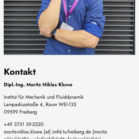
Kontakt
Dipl.-Ing. Moritz Niklas Kluwe
Institut für Mechanik und Fluiddynamik
Lampadiusstraße 4, Raum WEI-135
09599 Freiberg
+49 3731 39-2520
moritz-niklas
.
kluwe
[at]
imfd
.
tu-freiberg
.
de
(moritz-