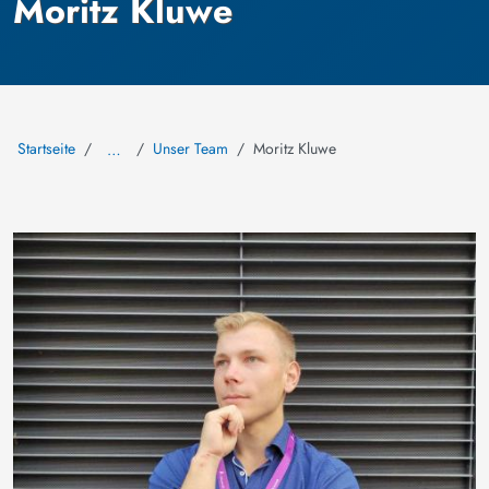
Moritz Kluwe
Startseite
Unser Team
Moritz Kluwe
…
Bild