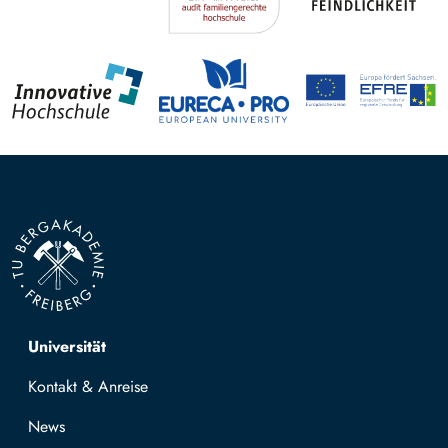
Top navigation
Universität
Kontakt & Anreise
News