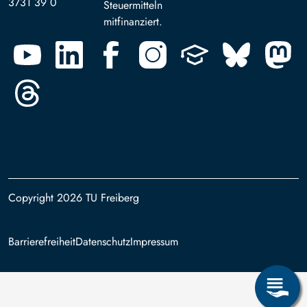
3731 39 0
Steuermitteln
mitfinanziert.
Copyright 2026 TU Freiberg
Footer
Barrierefreiheit
Datenschutz
Impressum