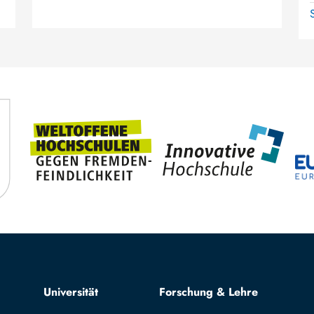
Top navigation
Universität
Forschung & Lehre