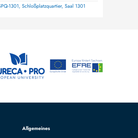
SPQ-1301, Schloßplatzquartier, Saal 1301
Allgemeines