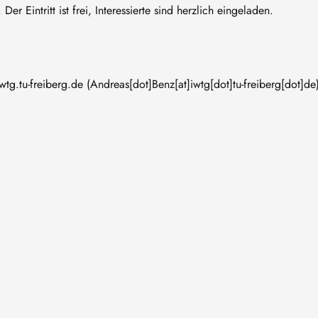
 Eintritt ist frei, Interessierte sind herzlich eingeladen.
iwtg
.
tu-freiberg
.
de
(Andreas[dot]Benz[at]iwtg[dot]tu-freiberg[dot]de