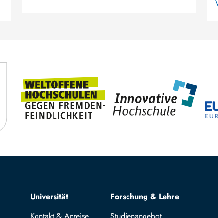
Top navigation
Universität
Forschung & Lehre
Kontakt & Anreise
Studienangebot