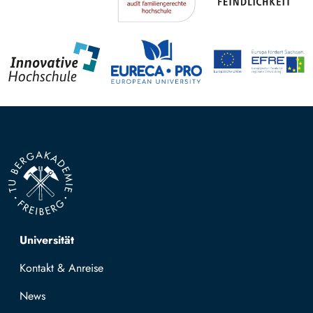
Top navigation
Universität
Kontakt & Anreise
News