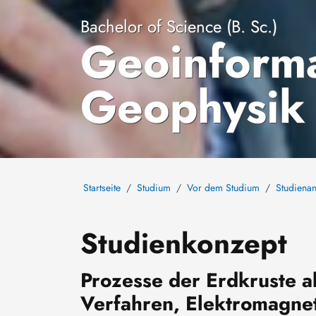
Bachelor of Science (B. Sc.)
Geoinforma
Geophysik
Startseite
Studium
Vor dem Studium
Studiena
Studienkonzept
Prozesse der Erdkruste a
Verfahren, Elektromagne