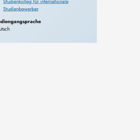
Studienkolleg für internationale
Studienbewerber
udiengangsprache
utsch