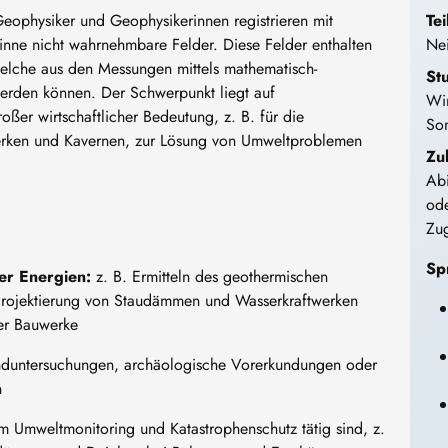
 Geophysiker und Geophysikerinnen registrieren mit
Tei
inne nicht wahrnehmbare Felder. Diese Felder enthalten
Ne
welche aus den Messungen mittels mathematisch-
St
 werden können. Der Schwerpunkt liegt auf
Win
er wirtschaftlicher Bedeutung, z. B. für die
So
erken und Kavernen, zur Lösung von Umweltproblemen
Zu
Abi
ode
Zu
Sp
er Energien:
z. B. Ermitteln des geothermischen
r Projektierung von Staudämmen und Wasserkraftwerken
her Bauwerke
nduntersuchungen, archäologische Vorerkundungen oder
n
im Umweltmonitoring und Katastrophenschutz tätig sind, z.