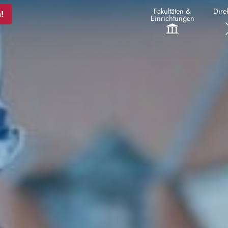
Fakultäten &
Direk
!
Einrichtungen