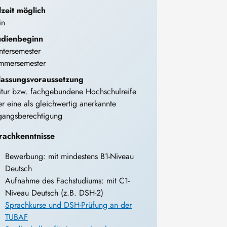
lzeit möglich
in
udienbeginn
tersemester
mmersemester
lassungsvoraussetzung
tur bzw. fachgebundene Hochschulreife
r eine als gleichwertig anerkannte
gangsberechtigung
rachkenntnisse
Bewerbung: mit mindestens B1-Niveau
Deutsch
Aufnahme des Fachstudiums: mit C1-
Niveau Deutsch (z.B. DSH-2)
Sprachkurse und DSH-Prüfung an der
TUBAF