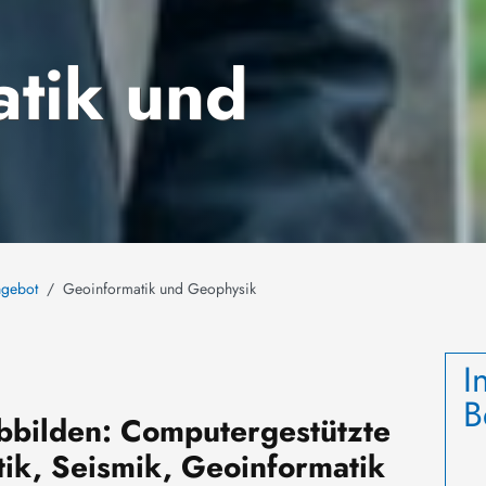
tik und
ngebot
Geoinformatik und Geophysik
I
B
bbilden: Computergestützte
tik, Seismik, Geoinformatik