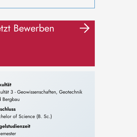
etzt Bewerben
kultät
ultät 3 - Geowissenschaften, Geotechnik
d Bergbau
schluss
helor of Science (B. Sc.)
gelstudienzeit
Semester