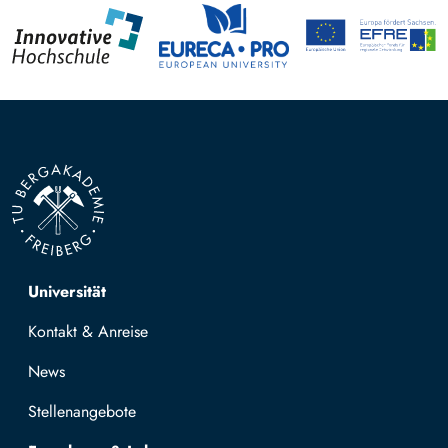
Top navigation
Universität
Kontakt & Anreise
News
Stellenangebote