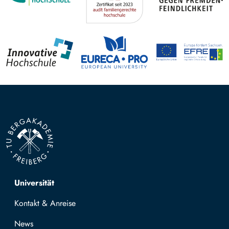
Top navigation
Universität
Kontakt & Anreise
News