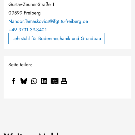
Gustav-Zeuner-Straße 1
09599 Freiberg
Nandor.Tamaskovics@ifgt.tu-freiberg.de
+49 3731 39-3401
Lehrstuhl für Bodenmechanik und Grundbau
Seite teilen:
Sonntagsöffnung in der
Prüfungszeit
Faszination Weltraum: TUBAF-
20. Juli 2026