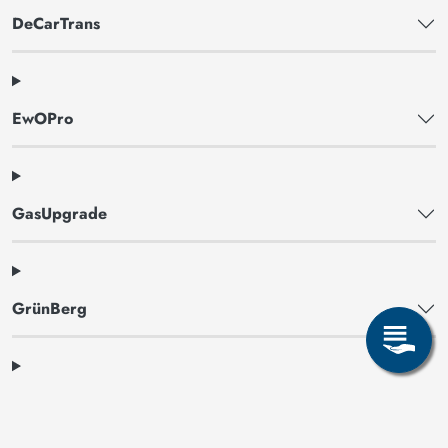
DeCarTrans
EwOPro
GasUpgrade
GrünBerg
HyCS6000