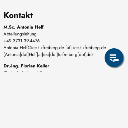
Kontakt
M.Sc. Antonia Helf
Abteilungsleitung
+49 3731 39-4476
Antonia
.
Helf@iec
.
tu-freiberg
.
de
[at]
iec
.
tu-freiberg
.
de
(Antonia[dot]Helf[at]iec[dot]tu-freiberg[dot]de)
Dr.-Ing. Florian Keller
Stellv. Abteilungsleitung
+49 3731 39-3952
Florian
[dot]
Keller@iec
[dot]
tu-freiberg
[dot]
de
[at]
iec
[dot]
tu-freiberg
[dot]
de
(Florian[dot]Keller[at]iec[dot]tu-
freiberg[dot]de)
Seite teilen: