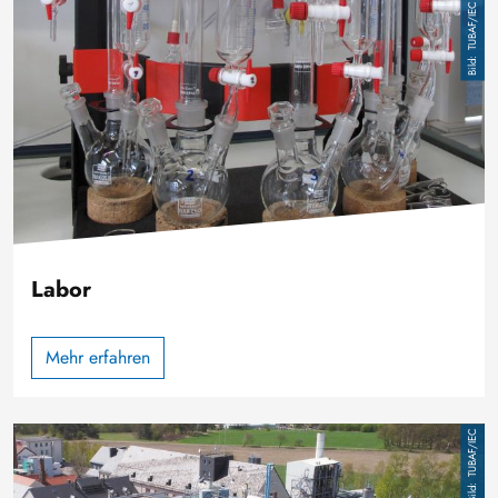
Image
TUBAF/IEC
Labor
Mehr erfahren
Image
TUBAF/IEC