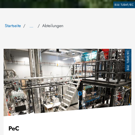
Copyright
TUBAF/IEC
Startseite
Abteilungen
…
Image
TUBAF/IEC
PeC