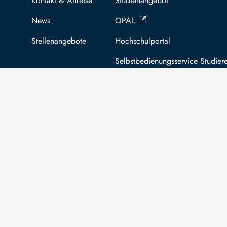
Kontakt & Anreise
Studienangebot
News
OPAL
Stellenangebote
Hochschulportal
Selbstbedienungsservice Studier
Selbstbedienungsservice Prüfer
Die TU Bergakademie Freiberg wird auf
An
Grundlage des vom Sächsischen Landtag
Säc
beschlossenen Haushalts aus Steuermitteln
Bez
mitfinanziert.
For