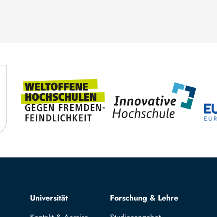
Top navigation
Universität
Forschung & Lehre