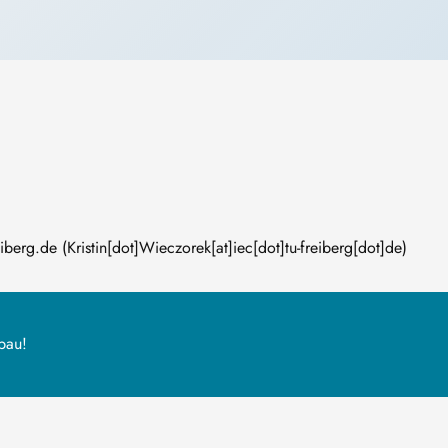
eiberg
.
de
(Kristin[dot]Wieczorek[at]iec[dot]tu-freiberg[dot]de)
bau!