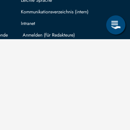
Leichte Sprache
Kommunikationsverzeichnis (intern)
Intranet
ende
Mit TUBAF Login anmelden
träge zum Informationsanspruch nach dem
hsischen Transparenzgesetz
können Sie in
ug auf Drittmittelfinanzierung für abgeschlossene
schungsprojekte einreichen.